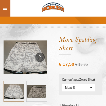
Ga
direct
naar
de
hoofdinhoud
Move Spalding
Short
€ 17,50
€ 19,95
Camouflage/Zwart Short
Uitverkocht