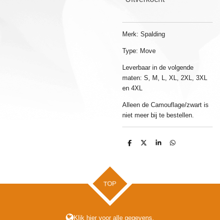
Merk: Spalding
Type: Move
Leverbaar in de volgende
maten: S, M, L, XL, 2XL, 3XL
en 4XL
Alleen de Camouflage/zwart is
niet meer bij te bestellen.
D
D
S
D
e
e
h
e
l
e
a
l
e
l
r
e
n
e
n
TOP
Klik hier voor alle gegevens.