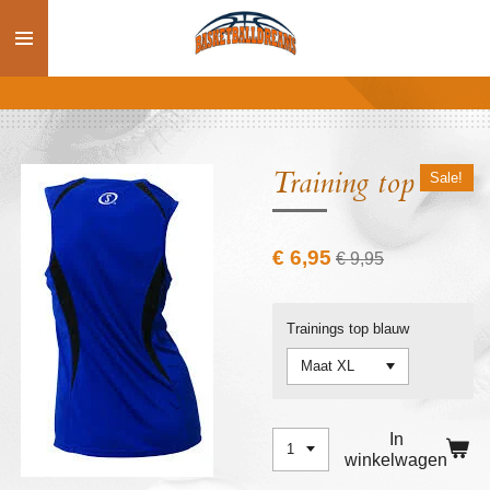
Ga
direct
naar
de
hoofdinhoud
Training top
Sale!
€ 6,95
€ 9,95
Trainings top blauw
In
winkelwagen