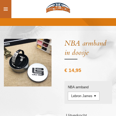
Ga
direct
naar
de
hoofdinhoud
NBA armband
in doosje
€ 14,95
NBA armband
Uitverkocht