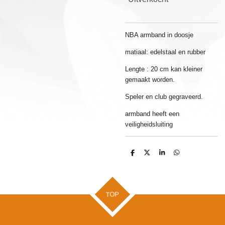
NBA armband in doosje
matiaal: edelstaal en rubber
Lengte : 20 cm kan kleiner
gemaakt worden.
Speler en club gegraveerd.
armband heeft een
veiligheidsluiting
D
D
S
D
e
e
h
e
l
e
a
l
e
l
r
e
n
e
n
TOP