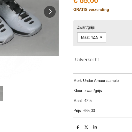
€ 65,00
GRATIS verzending
Zwart/grijs
Uitverkocht
Merk Under Amour sample
Kleur: zwart/grijs
Maat: 42.5
Prijs: €65,00
D
D
S