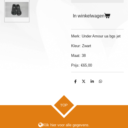
In winkelwagen
Merk: Under Amour ua bgs jet
Kleur: Zwart
Maat: 38
Prijs: €65,00
D
D
S
D
e
e
h
e
l
e
a
l
e
l
r
e
n
e
n
TOP
Klik hier voor alle gegevens.