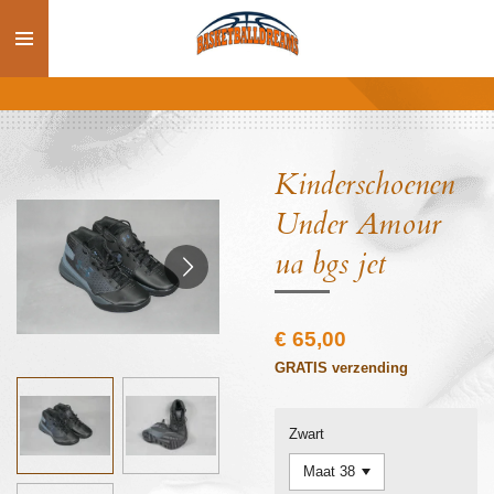
Ga
direct
naar
de
hoofdinhoud
Kinderschoenen
Under Amour
ua bgs jet
€ 65,00
GRATIS verzending
Zwart