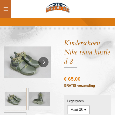
Ga
direct
naar
de
hoofdinhoud
Kinderschoen
Nike team hustle
d 8
€ 65,00
GRATIS verzending
Legergroen