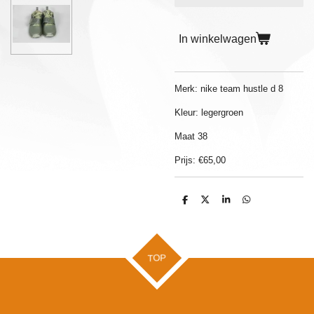
In winkelwagen
Merk: nike team hustle d 8
Kleur: legergroen
Maat 38
Prijs: €65,00
D
D
S
D
e
e
h
e
l
e
a
l
e
l
r
e
n
e
n
TOP