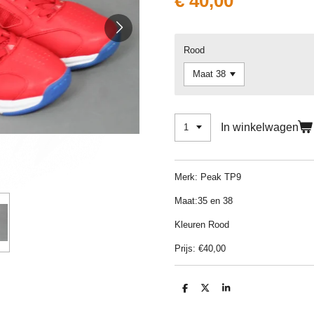
€ 40,00
Rood
In winkelwagen
Merk: Peak TP9
Maat:35 en 38
Kleuren Rood
Prijs: €40,00
D
D
S
e
e
h
l
e
a