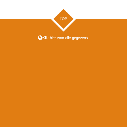
e
l
r
n
e
TOP
Klik hier voor alle gegevens.