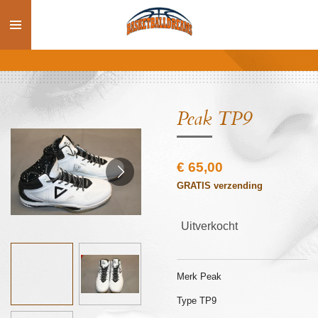
Ga
direct
naar
de
hoofdinhoud
Peak TP9
€ 65,00
GRATIS verzending
Uitverkocht
Merk Peak
Type TP9